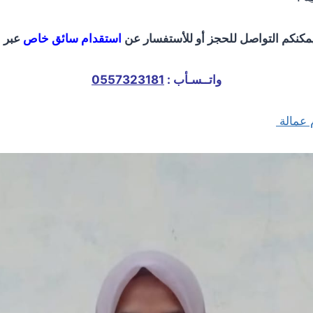
مكنكم التواصل للحجز أو للأستفسار عن
استقدام سائق خاص
عبر :
واتــسـأب :
0557323181
 عمالة