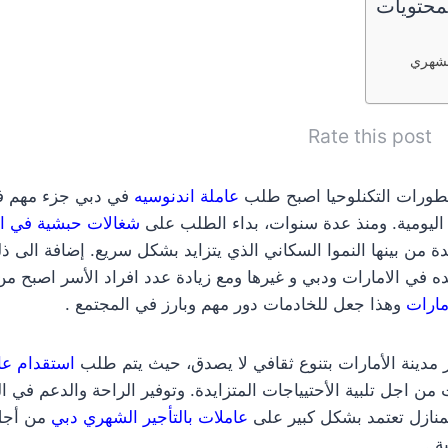
محتويات
الشهري
Rate this post
طورات التكنلوحيا اصبح طلب
عاملة اندنوسيه
في دبي جزء مهم في
 اليومية. ومنذ عدة سنوات، بداء الطلب على
شغالات حبشية في ال
ة من بينها النموا السكاني الذي يتزايد بشكل سريع. إضافة الى ذل
ه في الامارات ودبي و غيرها ومع زيادة عدد افراد الأسر اصبح م
مارات
وهذا جعل للخادمات دور مهم وبارز في المجتمع .
ز مدينة الأمارات بتنوع ثقافي لا يصدق، حيث يتم طلب
استقدام عا
 اجل تلبية الأحتيياجات المتزايدة. وتوفير الراحة والدعم في ال
منازل تعتمد بشكل كبير على
عاملات بالتأجير الشهري دبي
من أجل 
ة .