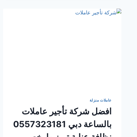
الخيمة
0557323181
لجلب
عاملات
من
اجل
راحتك
عاملات منزلة
افضل شركة تأجير عاملات
بالساعة دبي 0557323181