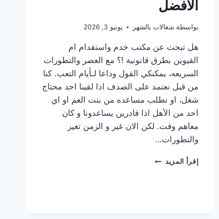
الافضل
بواسطة
شغالات بالشهر
يونيو 3, 2026
هل تبحث عن مكتب خدم واستقدام ام
القيوين بطرق قانونية !؟ مع العصر والتطورات
السريعه، يمكنكي القول وداعا لـأيام التعب. كنا
من قبل نعتمد على الصدف اذا لقينا احد محتاج
شغل، او نطلب مساعده من بنت العم او اي
احد من الأهل اذا قادرين يساعدونا و كان
معاهم وقت. لكن الان غير و الزمن تغير
والتطورات…
وداعا
إقرأ المزيد
لأيام
التعب
مكتب
خدم
واستقدام