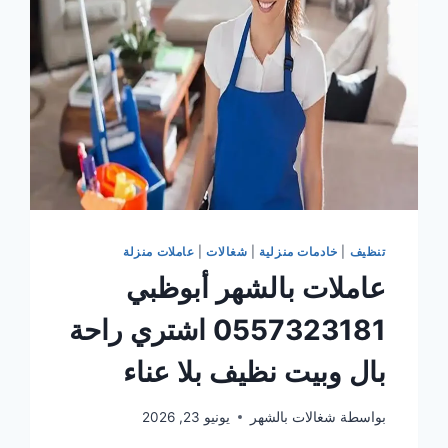
تنظيف
|
خادمات منزلية
|
شغالات
|
عاملات منزلة
عاملات بالشهر أبوظبي
0557323181 اشتري راحة
بال وبيت نظيف بلا عناء
بواسطة
شغالات بالشهر
يونيو 23, 2026