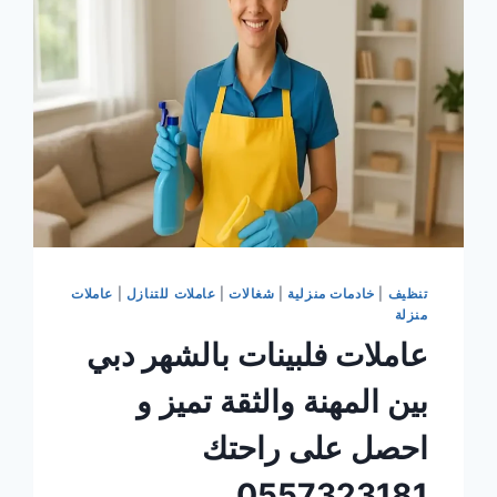
عناء
تنظيف
|
خادمات منزلية
|
شغالات
|
عاملات للتنازل
|
عاملات
منزلة
عاملات فلبينات بالشهر دبي
بين المهنة والثقة تميز و
احصل على راحتك
0557323181