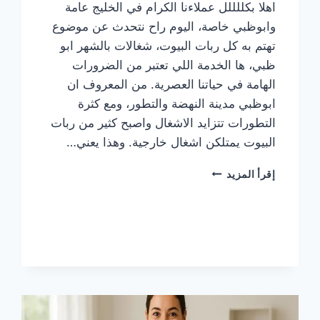
اهلا بكللللل عملاءنا الكرام في الخليج عامة
وابوظبي خاصة، اليوم راح نتحدث عن موضوع
تهتم به كل ربات البيوت، شغالات بالشهر ابو
ظبي، ها الخدمة اللي تعتبر من الضرورات
الهامة في حياتنا العصرية. من المعروف ان
ابوظبي مدينة النهضة والتطور، ومع كثرة
التطورات تتزايد الاشغال واصبح كثير من ربات
البيوت يمتلكن اشغال خارجية. وهذا يعني…
عاملات
إقرأ المزيد
بالشهر
أبوظبي
0557323181
اشتري
راحة
بال
وبيت
نظيف
بلا