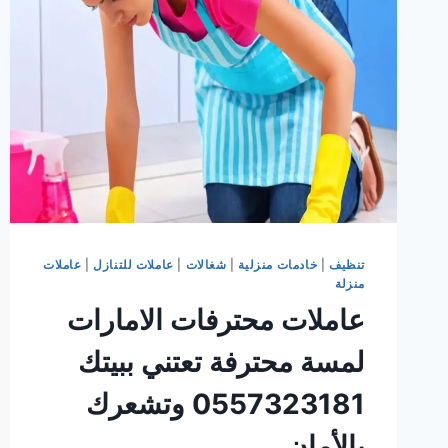
للحصول
على
عاملات
مؤهلات
تعيد
لك
نشاطك
تنظيف
|
خادمات منزلية
|
شغالات
|
عاملات للتنازل
|
عاملات
منزلة
عاملات محترفات الامارات
لمسة محترفة تعتني ببيتك
0557323181 وتشعرك
بالأمان