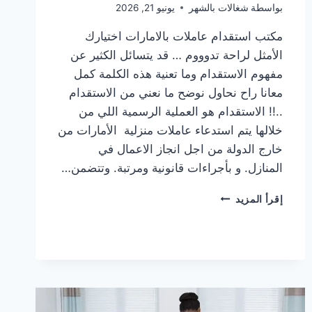
بواسطة
شغالات بالشهر
يونيو 21, 2026
مكتب استقدام عاملات بالامارات اختيارك
الأمثل لراحة تدوووم … قد يتسائل الكثير عن
مفهوم الاستقدام وما تعنية هذه الكلمة كمل
معانا راح نحاول نوضح ما نعني من الاستقدام
..!! الاستقدام هو العملية الرسمية اللي من
خلالها يتم استدعاء عاملات منزلية الأمارات من
خارج الدولة من اجل انجاز الاعمال في
المنازل. و بأجراءات قانونية ومرتبة. وتتضمن…
مكتب
إقرأ المزيد
استقدام
عاملات
بالامارات
0557323181
بوابتك
للآختيار
الأمن