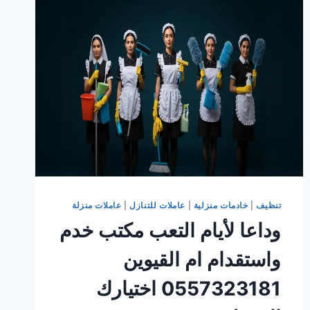
كفالة
تأجير
شغالات
بالشهر
العين
0557323181
شركة
تاجير
عاملات
بالشهر
اختيارك
تنظيف
|
خادمات منزلية
|
عاملات للتنازل
|
عاملات منزلة
وداعا لأيام التعب مكتب خدم
واستقدام ام القيوين
0557323181 اختيارك