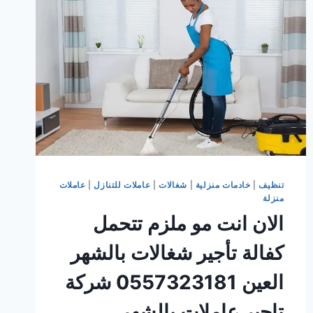
|
عاملات
منزلية
الأمارات
تنظيف
|
خادمات منزلية
|
شغالات
|
عاملات للتنازل
|
عاملات
منزلة
الان انت مو ملزم تتحمل
كفالة تأجير شغالات بالشهر
العين 0557323181 شركة
تاجير عاملات بالشهر