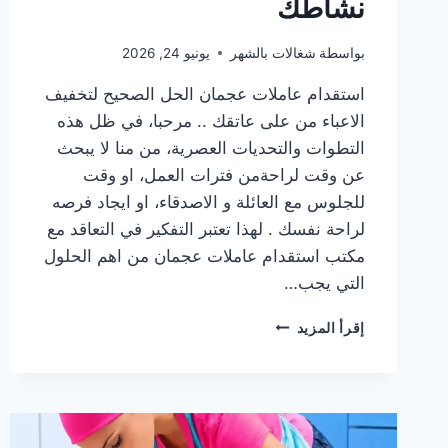
نشاطك
بواسطة
شغالات بالشهر
يونيو 24, 2026
استقدام عاملات عجمان الحل الصحيح لتخفيف
الاعباء من على عاتقك .. مرحبا، في ظل هذه
التطوات والتحديات العصرية، من منا لا يبحث
عن وقت لراحةمن فترات العمل، او وقت
للجلوس مع العائلة و الاصدقاء، او ايجاد فرصه
لراحة نفسك . لهذا تعتبر التفكير في التعاقد مع
مكتب استقدام عاملات عجمان من اهم الحلول
التي يجب…
استقدام
إقرأ المزيد
عاملات
عجمان
0557323181
اختيارك
الافضل