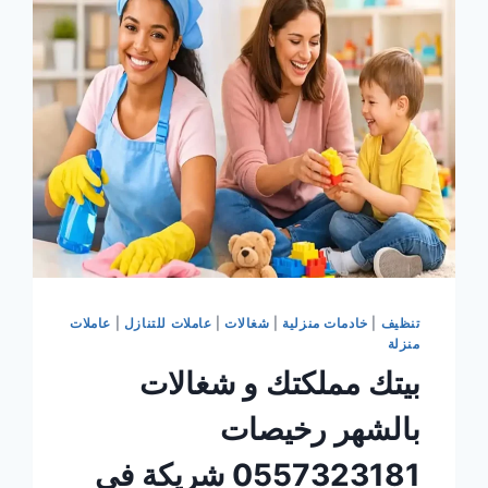
تميز
و
احصل
على
راحتك
0557323181
تنظيف
|
خادمات منزلية
|
شغالات
|
عاملات للتنازل
|
عاملات
منزلة
بيتك مملكتك و شغالات
بالشهر رخيصات
0557323181 شريكة في