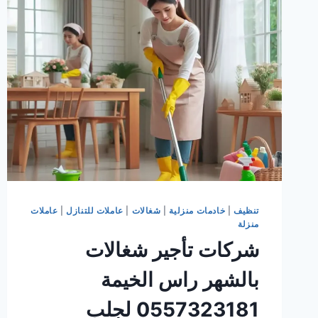
0557323181
وتشعرك
بالأمان
تنظيف
|
خادمات منزلية
|
شغالات
|
عاملات للتنازل
|
عاملات
منزلة
شركات تأجير شغالات
بالشهر راس الخيمة
0557323181 لجلب